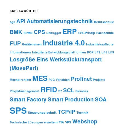
r
c
SCHLAGWÖRTER
h
API
Automatisierungstechnik
i
agil
Berufsschule
v
ERP
BMK
CPS
BPMN
Debugger
EVA-Prinzip
Fachschule
Industrie 4.0
FUP
Gerätenamen
Industriekaufleute
Informationen
Integrierte Entwicklungsplattformen
KOP
LF2
LF5
LF9
Losgröße Eins Werkstücktransport
(MovePart)
MES
Profinet
Mechatroniker
PLC Variablen
Projekte
RFID
SCL
Projektmanagement
S7
Siemens
Smart Factory
Smart Production
SOA
SPS
TCP/IP
Steuerungstechnik
Technik
Webshop
Technische Lösungen erweitern
TIA
VPS