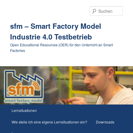
Such
sfm – Smart Factory Model
Industrie 4.0 Testbetrieb
Open Educational Resources (OER) für den Unterricht an Smart
Factories
Hauptmenü
Lernsituationen
Zum
Zum
Wie stelle ich eine eigene Lernsituationen ein?
Downloads
Inhalt
sekundären