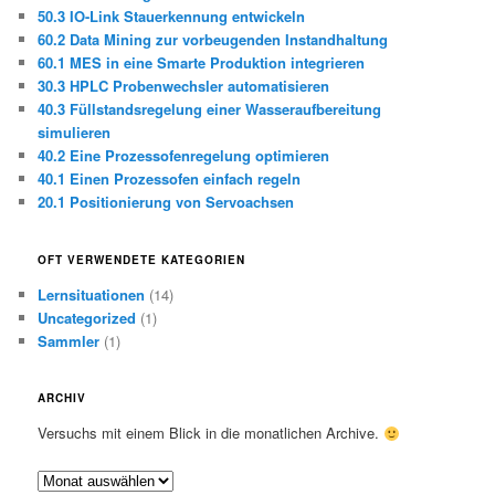
50.3 IO-Link Stauerkennung entwickeln
60.2 Data Mining zur vorbeugenden Instandhaltung
60.1 MES in eine Smarte Produktion integrieren
30.3 HPLC Probenwechsler automatisieren
40.3 Füllstandsregelung einer Wasseraufbereitung
simulieren
40.2 Eine Prozessofenregelung optimieren
40.1 Einen Prozessofen einfach regeln
20.1 Positionierung von Servoachsen
OFT VERWENDETE KATEGORIEN
Lernsituationen
(14)
Uncategorized
(1)
Sammler
(1)
ARCHIV
Versuchs mit einem Blick in die monatlichen Archive.
A