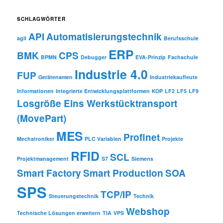
r
c
SCHLAGWÖRTER
h
API
Automatisierungstechnik
i
agil
Berufsschule
v
ERP
BMK
CPS
BPMN
Debugger
EVA-Prinzip
Fachschule
Industrie 4.0
FUP
Gerätenamen
Industriekaufleute
Informationen
Integrierte Entwicklungsplattformen
KOP
LF2
LF5
LF9
Losgröße Eins Werkstücktransport
(MovePart)
MES
Profinet
Mechatroniker
PLC Variablen
Projekte
RFID
SCL
Projektmanagement
S7
Siemens
Smart Factory
Smart Production
SOA
SPS
TCP/IP
Steuerungstechnik
Technik
Webshop
Technische Lösungen erweitern
TIA
VPS