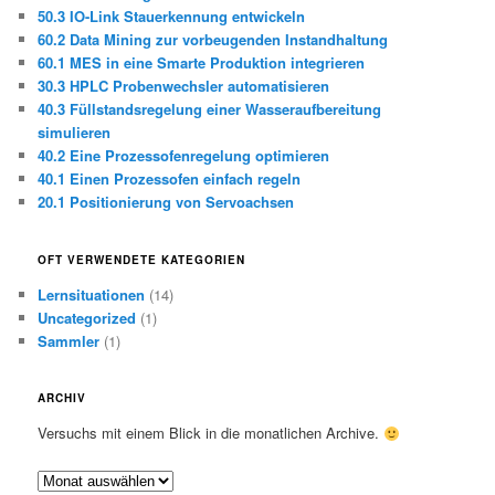
50.3 IO-Link Stauerkennung entwickeln
60.2 Data Mining zur vorbeugenden Instandhaltung
60.1 MES in eine Smarte Produktion integrieren
30.3 HPLC Probenwechsler automatisieren
40.3 Füllstandsregelung einer Wasseraufbereitung
simulieren
40.2 Eine Prozessofenregelung optimieren
40.1 Einen Prozessofen einfach regeln
20.1 Positionierung von Servoachsen
OFT VERWENDETE KATEGORIEN
Lernsituationen
(14)
Uncategorized
(1)
Sammler
(1)
ARCHIV
Versuchs mit einem Blick in die monatlichen Archive.
A